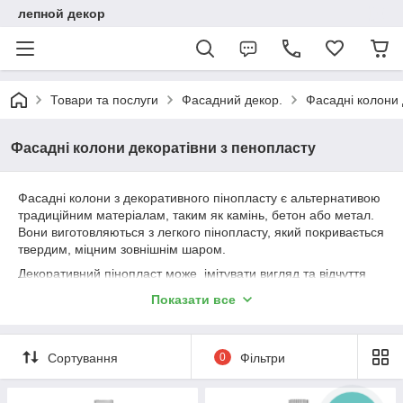
лепной декор
Товари та послуги
Фасадний декор.
Фасадні колони 
Фасадні колони декоратівни з пенопласту
Фасадні колони з декоративного пінопласту є альтернативою
традиційним матеріалам, таким як камінь, бетон або метал.
Вони виготовляються з легкого пінопласту, який покривається
твердим, міцним зовнішнім шаром.
Декоративний пінопласт може імітувати вигляд та відчуття
каменю або інших матеріалів. Часто вони використовуються
Показати все
для покращення естетичної привабливості зовнішнього
вигляду будівлі та можуть бути додані до існуючих колон або
використані для створення нових.
Сортування
0
Фільтри
Однією з переваг використання декоративного пінопласту
для фасадних колон є те, що вони значно легші за традиційні
матеріали, що робить їх легшими і менш коштовними для