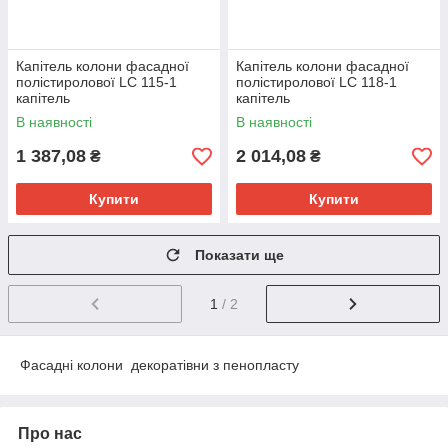
Капітель колони фасадної
Капітель колони фасадної
полістиролової LC 115-1
полістиролової LC 118-1
капітель
капітель
В наявності
В наявності
1 387,08
2 014,08
₴
₴
Купити
Купити
Показати ще
1
/ 2
Фасадні колони декоратівни з пенопласту
Про нас