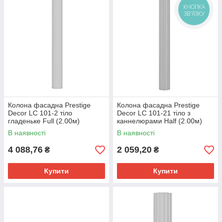
КНОПКА
транспортування та установки. Вони також легкі в роботі,
ЗВ'ЯЗКУ
оскільки їх можна різати та формувати за допомогою простих
інструментів.
Колона фасадна Prestige
Колона фасадна Prestige
Decor LC 101-2 тіло
Decor LC 101-21 тіло з
гладеньке Full (2.00м)
каннелюрами Half (2.00м)
В наявності
В наявності
4 088,76
2 059,20
₴
₴
Купити
Купити