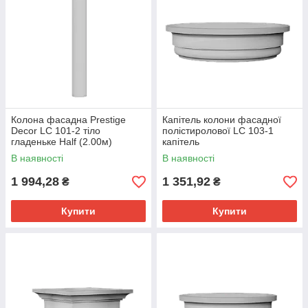
Колона фасадна Prestige
Капітель колони фасадної
Decor LC 101-2 тіло
полістиролової LC 103-1
гладеньке Half (2.00м)
капітель
В наявності
В наявності
1 994,28
1 351,92
₴
₴
Купити
Купити