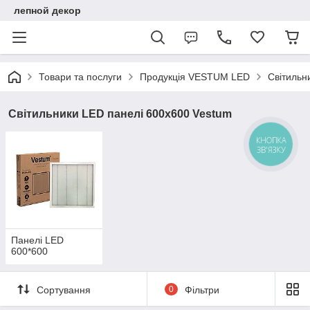
лепной декор
Товари та послуги
Продукція VESTUM LED
Світильн
Світильники LED панелі 600х600 Vestum
КНОПКА
ЗВ'ЯЗКУ
Панелі LED
600*600
Сортування
0
Фільтри