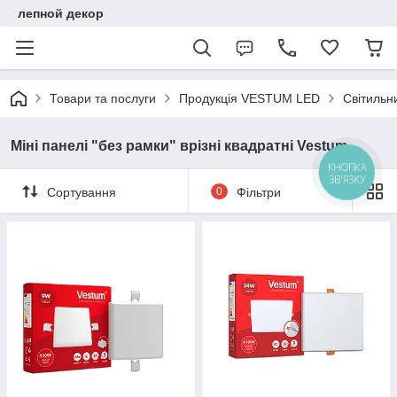
лепной декор
Товари та послуги
Продукція VESTUM LED
Світильн
Міні панелі "без рамки" врізні квадратні Vestum
КНОПКА
ЗВ'ЯЗКУ
Сортування
0
Фільтри