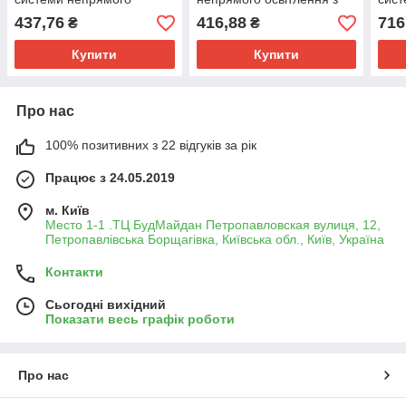
освітлення з
пінополістиролу.
осві
437,76
416,88
716
₴
₴
пінополістиролу.
піно
Купити
Купити
Про нас
100% позитивних з 22 відгуків за рік
Працює з 24.05.2019
м. Київ
Место 1-1 .ТЦ БудМайдан Петропавловская вулиця, 12,
Петропавлівська Борщагівка, Київська обл., Київ, Україна
Контакти
Сьогодні вихідний
Показати весь графік роботи
Про нас