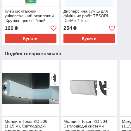
Клей монтажний
Дисперсійна суміш для
універсальний акриловий
фінішних робіт TESORI
'Крутіше цвяхів' білий
DarMix 1.5 кг
LACRYSIL, 280 мл
120
254
₴
₴
Купити
Купити
Подібні товари компанії
Молдинг TesoriKD 506
Молдинг Tesori KD 304,
Молд
(1.15 м), Світлодіодні
Світлодіодні системи
(1.1
системи непрямого
непрямого освітлення з
сист