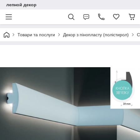
лепной декор
Товари та послуги
Декор з пінопласту (полістирол)
С
КНОПКА
ЗВ'ЯЗКУ