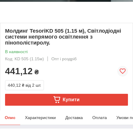
Молдинг TesoriKD 505 (1.15 м), Світлодіодні
системи непрямого освітлення з
пінополістиролу.
В наявності
Код: KD 505 (1.15м)
Опт і роздріб
441,12
₴
440,12 ₴
від 2 шт.
Купити
Опис
Характеристики
Доставка
Оплата
Умови п