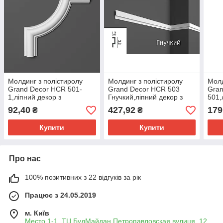
Молдинг з полістиролу
Молдинг з полістиролу
Молд
Grand Decor HCR 501-
Grand Decor HCR 503
Gra
1,ліпний декор з
Гнучкий,ліпний декор з
501,
полістиролу.
полістиролу.
полі
92,40
427,92
179
₴
₴
Купити
Купити
Про нас
100% позитивних з 22 відгуків за рік
Працює з 24.05.2019
м. Київ
Место 1-1 .ТЦ БудМайдан Петропавловская вулиця, 12,