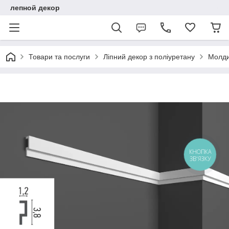
лепной декор
Товари та послуги
Ліпний декор з поліуретану
Молдин
КНОПКА
ЗВ'ЯЗКУ