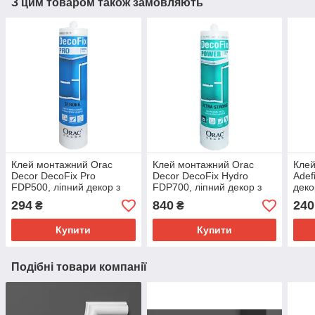
З цим товаром також замовляють
Клей монтажний Orac
Клей монтажний Orac
Кле
Decor DecoFix Pro
Decor DecoFix Hydro
Adef
FDP500, ліпний декор з
FDP700, ліпний декор з
деко
поліуретану
поліуретану
294
840
240
₴
₴
Купити
Купити
Подібні товари компанії