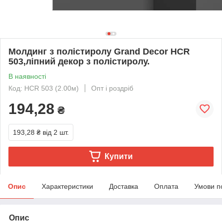
Молдинг з полістиролу Grand Decor HCR
503,ліпний декор з полістиролу.
В наявності
Код: HCR 503 (2.00м)
Опт і роздріб
194,28
₴
193,28 ₴
від 2 шт.
Купити
Опис
Характеристики
Доставка
Оплата
Умови п
Опис