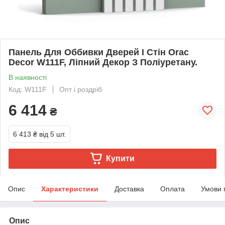
Панель Для Оббивки Дверей І Стін Orac
Decor W111F, Ліпний Декор З Поліуретану.
В наявності
Код: W111F
Опт і роздріб
6 414
₴
6 413 ₴
від 5 шт.
Купити
Опис
Характеристики
Доставка
Оплата
Умови 
Опис