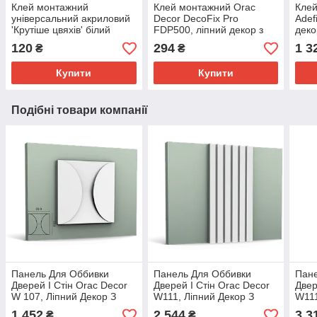
Клей монтажний
Клей монтажний Orac
Кле
універсальний акриловий
Decor DecoFix Pro
Adef
'Крутіше цвяхів' білий
FDP500, ліпний декор з
деко
LACRYSIL, 280 мл
поліуретану
120
294
1 3
₴
₴
Купити
Купити
Подібні товари компанії
Панель Для Оббивки
Панель Для Оббивки
Пане
Дверей І Стін Orac Decor
Дверей І Стін Orac Decor
Двер
W 107, Ліпний Декор З
W111, Ліпний Декор З
W111
Поліуретану.
Поліуретану.
З По
1 452
2 544
3 3
₴
₴