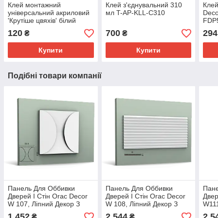
Клей монтажний
Клей з'єднувальний 310
Клей
універсальний акриловий
мл T-AP-KLL-C310
Deco
'Крутіше цвяхів' білий
FDP5
LACRYSIL, 280 мл
полі
120
700
294
₴
₴
Купити
Купити
Подібні товари компанії
Панель Для Оббивки
Панель Для Оббивки
Пане
Дверей І Стін Orac Decor
Дверей І Стін Orac Decor
Двер
W 107, Ліпний Декор З
W 108, Ліпний Декор З
W111
Поліуретану.
Поліуретану.
Полі
1 452
2 544
2 5
₴
₴