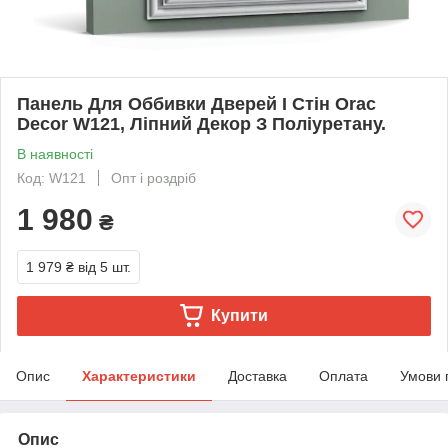
Панель Для Оббивки Дверей І Стін Orac
Decor W121, Ліпний Декор З Поліуретану.
В наявності
Код: W121
Опт і роздріб
1 980
₴
1 979 ₴
від 5 шт.
Купити
Опис
Характеристики
Доставка
Оплата
Умови 
Опис