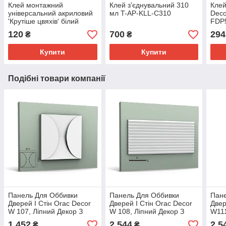
Клей монтажний
Клей з'єднувальний 310
Клей
універсальний акриловий
мл T-AP-KLL-C310
Deco
'Крутіше цвяхів' білий
FDP5
LACRYSIL, 280 мл
полі
120
700
294
₴
₴
Купити
Купити
Подібні товари компанії
Панель Для Оббивки
Панель Для Оббивки
Пане
Дверей І Стін Orac Decor
Дверей І Стін Orac Decor
Двер
W 107, Ліпний Декор З
W 108, Ліпний Декор З
W111
Поліуретану.
Поліуретану.
Полі
1 452
2 544
2 5
₴
₴