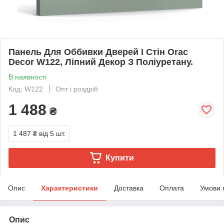
Панель Для Оббивки Дверей І Стін Orac
Decor W122, Ліпний Декор З Поліуретану.
В наявності
Код: W122
Опт і роздріб
1 488
₴
1 487 ₴
від 5 шт.
Купити
Опис
Характеристики
Доставка
Оплата
Умови 
Опис