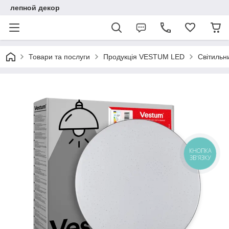
лепной декор
Товари та послуги
Продукція VESTUM LED
Світильн
КНОПКА
ЗВ'ЯЗКУ