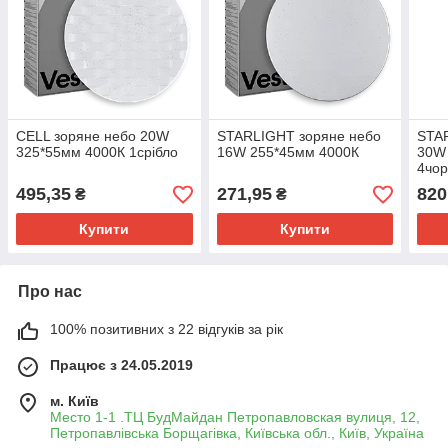
CELL зоряне небо 20W
STARLIGHT зоряне небо
STA
325*55мм 4000К 1срібло
16W 255*45мм 4000К
30W
4чо
495,35
271,95
820
₴
₴
Купити
Купити
Про нас
100% позитивних з 22 відгуків за рік
Працює з 24.05.2019
м. Київ
Место 1-1 .ТЦ БудМайдан Петропавловская вулиця, 12,
Петропавлівська Борщагівка, Київська обл., Київ, Україна