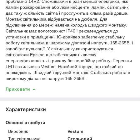
приблизно 14м2. Споживаючи в рази менше електрики, ніж
лампи розжарювання або люмінесцентні лампи, світильник
дає таку ж кількість світла і прослужить в кілька разів довше.
Монтаж світильника відбувається на дюбеля. Для
підключення до мережі наявна колодка швидкого монтажу.
Світильник має вологозахист IP40 і рекомендується до
установки в приміщенні. IC-драйвер забезпечує стабільну
роботу світильника в широкому діапазоні напруги, 165-265В, і
запобігає пульсації. У світильнику використовуються
світлодіоди Epistar, що забезпечують високу
енергоефективність і тривалу безперебійну роботу. Переваги
LED світильників Vestum: Надійний корпус, що стійкий до
пошкоджень. Швидкий і зручний монтаж. Стабільна робота в
широкому діапазоні напруги 165-265В.
Приховати
Характеристики
Основні атрибути
Виробник
Vestum
Тип світильника
Стельовий