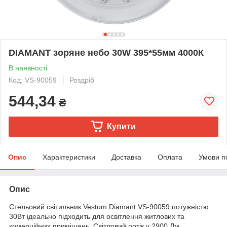
DIAMANT зоряне небо 30W 395*55мм 4000К
В наявності
Код: VS-90059
Роздріб
544,34
₴
Купити
Опис
Характеристики
Доставка
Оплата
Умови п
Опис
Стельовий світильник Vestum Diamant VS-90059 потужністю
30Вт ідеально підходить для освітлення житлових та
комерційних приміщень. Світловий потік у 2900 Лм