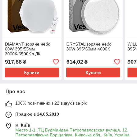
DIAMANT зоряне небо
CRYSTAL зоряне небо
WIL
60W 395*55мм
30W 395*60мм 4000К
395
3000К-6500К з ДК
917,88
614,02
907
₴
₴
Купити
Купити
Про нас
100% позитивних з 22 відгуків за рік
Працює з 24.05.2019
м. Київ
Место 1-1 .ТЦ БудМайдан Петропавловская вулиця, 12,
Петропавлівська Борщагівка, Київська обл., Київ, Україна