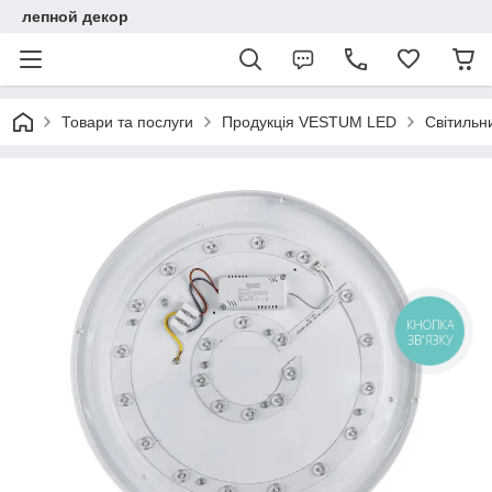
лепной декор
Товари та послуги
Продукція VESTUM LED
Світильн
КНОПКА
ЗВ'ЯЗКУ