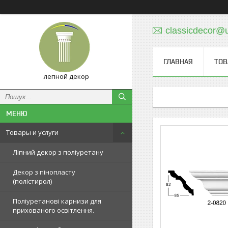
classicdecor@u
ГЛАВНАЯ
ТОВ
лепной декор
Товары и услуги
Ліпний декор з поліуретану
Декор з пінопласту
(полістирол)
Поліуретанові карнизи для
прихованого освітлення.