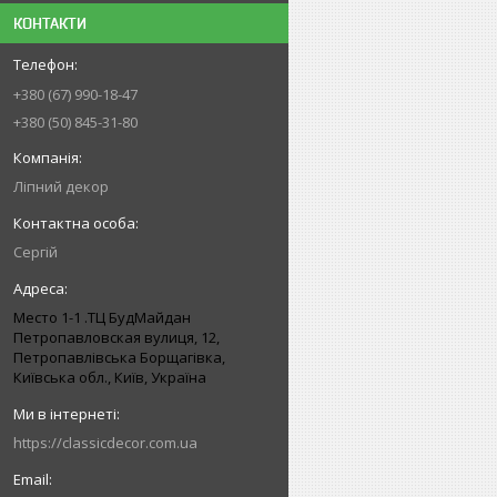
КОНТАКТИ
+380 (67) 990-18-47
+380 (50) 845-31-80
Ліпний декор
Сергій
Место 1-1 .ТЦ БудМайдан
Петропавловская вулиця, 12,
Петропавлівська Борщагівка,
Київська обл., Київ, Україна
https://classicdecor.com.ua