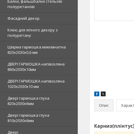
Балки, фальшбалки стельові
поліуретанові
Фасадний декор.
Клею для ліпного декору з
поліуретану
Ширма гармошка міжкімнатна
820х2030х0,6 мм
ДВЕРІ ГАРМОШКА напівскляна
860х2030х10мм
ДВЕРІ ГАРМОШКА напівскляна
1020х2030x10 мм
Двері гармошка глуха
820х2030х6мм
Опис
Харак
Двері гармошка глуха
810х2030х6мм
Карниз(плінтус)
Двері