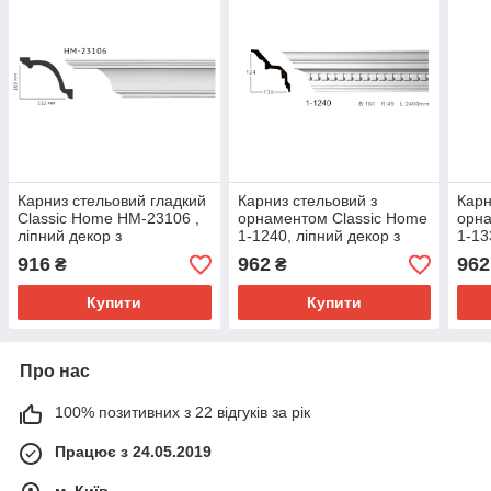
Карниз стельовий гладкий
Карниз стельовий з
Карн
Classic Home HM-23106 ,
орнаментом Classic Home
орна
ліпний декор з
1-1240, ліпний декор з
1-13
поліуретану
поліуретану
полі
916
962
962
₴
₴
Купити
Купити
Про нас
100% позитивних з 22 відгуків за рік
Працює з 24.05.2019