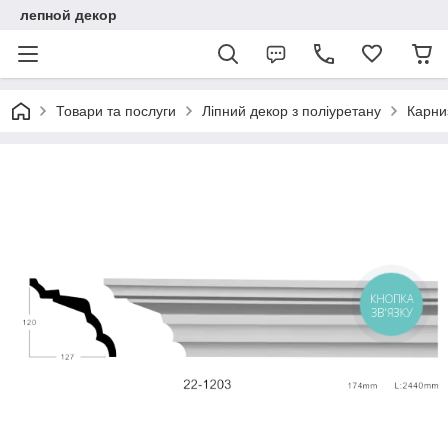
лепной декор
Товари та послуги
Ліпний декор з поліуретану
Карниз
КНОПКА
ЗВ'ЯЗКУ