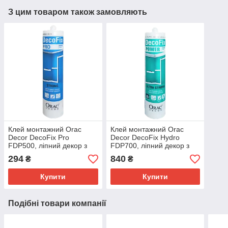
З цим товаром також замовляють
Клей монтажний Orac
Клей монтажний Orac
Decor DecoFix Pro
Decor DecoFix Hydro
FDP500, ліпний декор з
FDP700, ліпний декор з
поліуретану
поліуретану
294
840
₴
₴
Купити
Купити
Подібні товари компанії