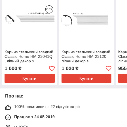
Карниз стельовий гладкий
Карниз стельовий гладкий
Карн
Classic Home HM-23041Q
Classic Home HM-23120 ,
Clas
, ліпний декор з
ліпний декор з
ліпн
поліуретану
поліуретану
полі
1 000
1 020
955
₴
₴
Купити
Купити
Про нас
100% позитивних з 22 відгуків за рік
Працює з 24.05.2019