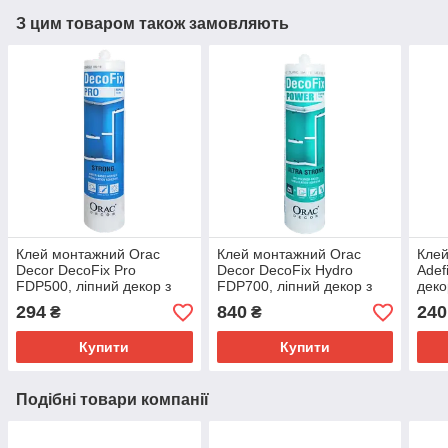
З цим товаром також замовляють
Клей монтажний Orac
Клей монтажний Orac
Кле
Decor DecoFix Pro
Decor DecoFix Hydro
Adef
FDP500, ліпний декор з
FDP700, ліпний декор з
деко
поліуретану
поліуретану
294
840
240
₴
₴
Купити
Купити
Подібні товари компанії