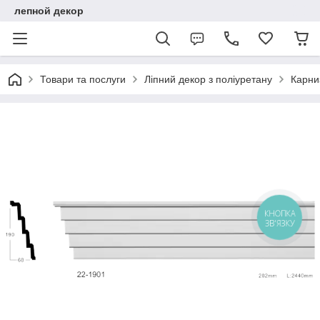
лепной декор
Товари та послуги
Ліпний декор з поліуретану
Карниз
КНОПКА
ЗВ'ЯЗКУ