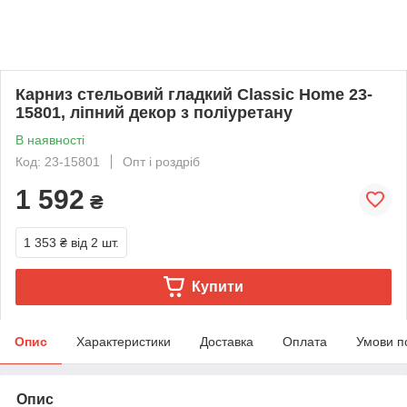
Карниз стельовий гладкий Classic Home 23-
15801, ліпний декор з поліуретану
В наявності
Код: 23-15801
Опт і роздріб
1 592
₴
1 353 ₴
від 2 шт.
Купити
Опис
Характеристики
Доставка
Оплата
Умови п
Опис