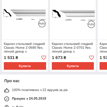
Карниз стельовий гладкий
Карниз стельовий гладкий
Карн
Classic Home 2-0680 flex,
Classic Home 2-0701 flex,
Clas
ліпний декор з
ліпний декор з
ліпн
поліуретану
поліуретану
полі
1 531
1 673
1 5
₴
₴
Купити
Купити
Про нас
100% позитивних з 22 відгуків за рік
Працює з 24.05.2019