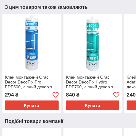
З цим товаром також замовляють
Клей монтажний Orac
Клей монтажний Orac
Кле
Decor DecoFix Pro
Decor DecoFix Hydro
Adef
FDP500, ліпний декор з
FDP700, ліпний декор з
деко
поліуретану
поліуретану
294
840
240
₴
₴
Купити
Купити
Подібні товари компанії