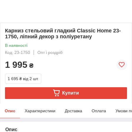
Карниз стельовий гладкий Classic Home 23-
1750, ліпний декор з поліуретану
В наявності
Код: 23-1750
Опт і роздріб
1 995
₴
1 695 ₴
від 2 шт.
Купити
Опис
Характеристики
Доставка
Оплата
Умови п
Опис