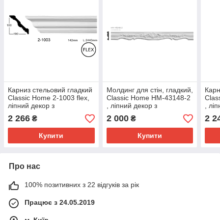
Карниз стельовий гладкий
Молдинг для стін, гладкий,
Карн
Classic Home 2-1003 flex,
Classic Home HM-43148-2
Clas
ліпний декор з
, ліпний декор з
, лі
поліуретану
поліуретану
полі
2 266
2 000
2 2
₴
₴
Купити
Купити
Про нас
100% позитивних з 22 відгуків за рік
Працює з 24.05.2019