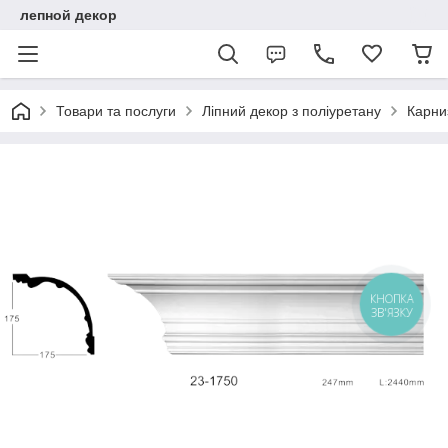
лепной декор
Товари та послуги
Ліпний декор з поліуретану
Карниз
КНОПКА
ЗВ'ЯЗКУ