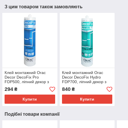
З цим товаром також замовляють
Клей монтажний Orac
Клей монтажний Orac
Decor DecoFix Pro
Decor DecoFix Hydro
FDP500, ліпний декор з
FDP700, ліпний декор з
поліуретану
поліуретану
294
840
₴
₴
Купити
Купити
Подібні товари компанії