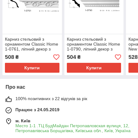
Карниз стельовий з
Карниз стельовий з
Карн
орнаментом Classic Home
орнаментом Classic Home
орна
1-0761, ліпний декор з
1-0790, ліпний декор з
New 
поліуретану
поліуретану
деко
508
504
528
₴
₴
Купити
Купити
Про нас
100% позитивних з 22 відгуків за рік
Працює з 24.05.2019
м. Київ
Место 1-1 .ТЦ БудМайдан Петропавловская вулиця, 12,
Петропавлівська Борщагівка, Київська обл., Київ, Україна