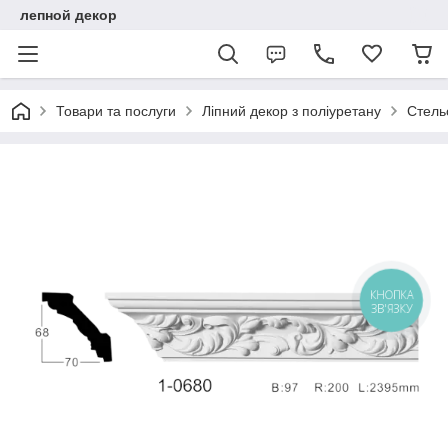
лепной декор
Товари та послуги
Ліпний декор з поліуретану
Стель
КНОПКА
ЗВ'ЯЗКУ