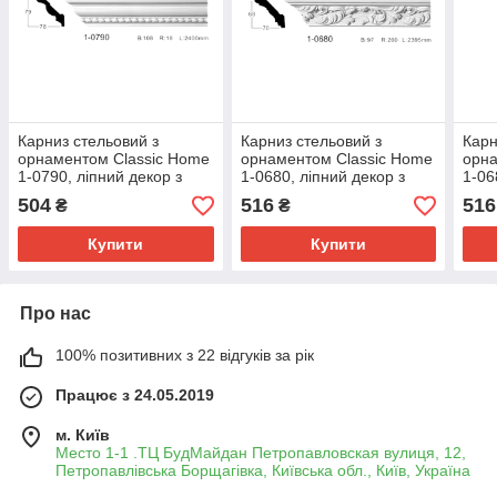
Карниз стельовий з
Карниз стельовий з
Карн
орнаментом Classic Home
орнаментом Classic Home
орна
1-0790, ліпний декор з
1-0680, ліпний декор з
1-06
поліуретану
поліуретану
полі
504
516
516
₴
₴
Купити
Купити
Про нас
100% позитивних з 22 відгуків за рік
Працює з 24.05.2019
м. Київ
Место 1-1 .ТЦ БудМайдан Петропавловская вулиця, 12,
Петропавлівська Борщагівка, Київська обл., Київ, Україна