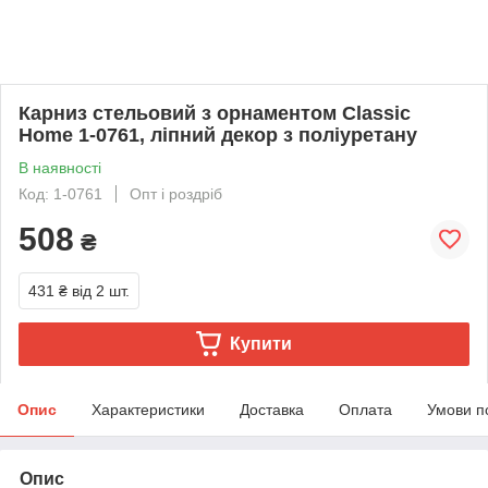
Карниз стельовий з орнаментом Classic
Home 1-0761, ліпний декор з поліуретану
В наявності
Код: 1-0761
Опт і роздріб
508
₴
431 ₴
від 2 шт.
Купити
Опис
Характеристики
Доставка
Оплата
Умови п
Опис