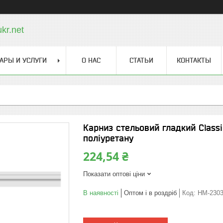
kr.net
АРЫ И УСЛУГИ
О НАС
СТАТЬИ
КОНТАКТЫ
Карниз стельовий гладкий Class
поліуретану
224,54 ₴
Показати оптові ціни
В наявності
Оптом і в роздріб
Код:
HM-230