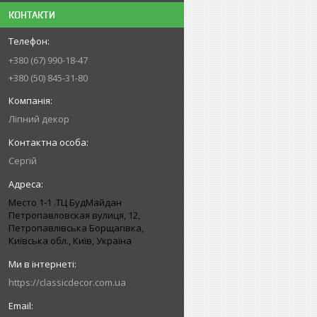
КОНТАКТИ
+380 (67) 990-18-47
+380 (50) 845-31-80
Ліпний декор
Сергій
Место 1-1 .ТЦ БудМайдан
Петропавловская вулиця, 12,
Петропавлівська Борщагівка,
Київська обл., Київ, Україна
https://classicdecor.com.ua