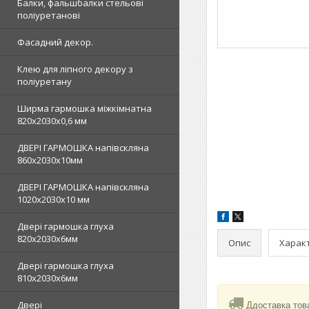
Балки, фальшбалки стельові
поліуретанові
Фасадний декор.
Клею для ліпного декору з
поліуретану
Ширма гармошка міжкімнатна
820х2030х0,6 мм
ДВЕРІ ГАРМОШКА напівскляна
860х2030х10мм
ДВЕРІ ГАРМОШКА напівскляна
1020х2030x10 мм
Двері гармошка глуха
820х2030х6мм
Опис
Харак
Двері гармошка глуха
810х2030х6мм
Двері
Д
доставка тов