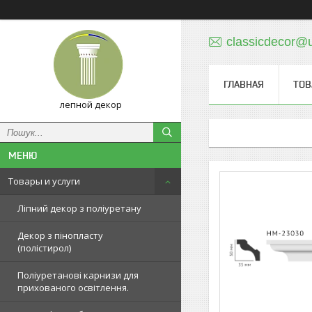
classicdecor@u
ГЛАВНАЯ
ТОВ
лепной декор
Товары и услуги
Ліпний декор з поліуретану
Декор з пінопласту
(полістирол)
Поліуретанові карнизи для
прихованого освітлення.