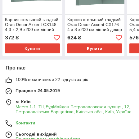
Карниз стельовий гладкий
Карниз стельовий гладкий
Карн
Orac Decor Axxent CX148
Orac Decor Axxent CX176
Orac
4,3 x 2,9 x200 см ліпний
4 x 8 x200 см ліпний декор
5,4 
декор з дюрополімер
з дюрополімер
деко
372
624
576
₴
₴
Купити
Купити
Про нас
100% позитивних з 22 відгуків за рік
Працює з 24.05.2019
м. Київ
Место 1-1 .ТЦ БудМайдан Петропавловская вулиця, 12,
Петропавлівська Борщагівка, Київська обл., Київ, Україна
Контакти
Сьогодні вихідний