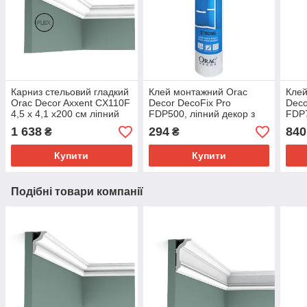
Карниз стельовий гладкий
Клей монтажний Orac
Клей
Orac Decor Axxent CX110F
Decor DecoFix Pro
Deco
4,5 x 4,1 x200 см ліпний
FDP500, ліпний декор з
FDP7
декор з дюрополімер
поліуретану
полі
1 638
294
840
₴
₴
Купити
Купити
Подібні товари компанії