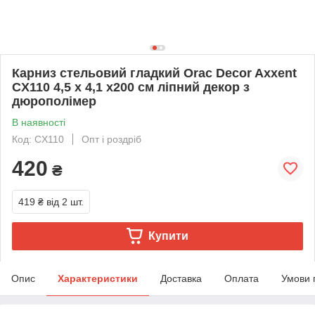
Карниз стельовий гладкий Orac Decor Axxent
CX110 4,5 x 4,1 x200 см ліпний декор з
дюрополімер
В наявності
Код: CX110
Опт і роздріб
420
₴
419 ₴
від 2 шт.
Купити
Опис
Характеристики
Доставка
Оплата
Умови 