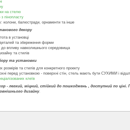
ні
ну
ки на стелю
 з пінопласту
у: колони, балюстради, орнаменти та інше
танового декору
тота в установці
ь деталей та збереження форми
ть до впливу навколишнього середовища
изайну та стилів
ибору та установки
х розмірів та стилів для конкретного проекту
рхні перед установкою - поверхні стін, стель мають бути СУХИМИ і відш
еціалізованих клеїв
ор - легкий, міцний, стійкий до пошкоджень , доступний по ціні.
овнішнього дизайну
.