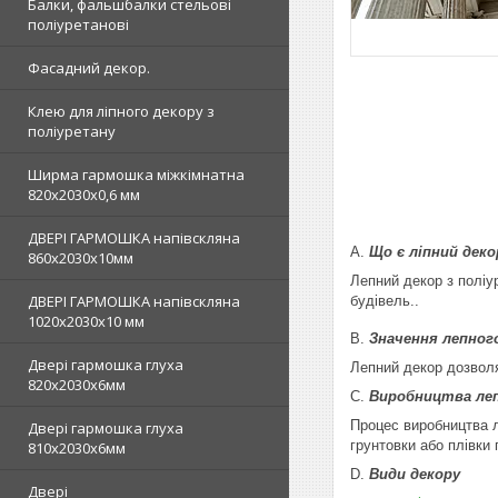
Балки, фальшбалки стельові
поліуретанові
Фасадний декор.
Клею для ліпного декору з
поліуретану
Ширма гармошка міжкімнатна
820х2030х0,6 мм
ДВЕРІ ГАРМОШКА напівскляна
A.
Що є ліпний деко
860х2030х10мм
Лепний декор з поліу
ДВЕРІ ГАРМОШКА напівскляна
будівель..
1020х2030x10 мм
B.
Значення лепног
Двері гармошка глуха
Лепний декор дозволя
820х2030х6мм
C.
Виробництва леп
Процес виробництва л
Двері гармошка глуха
грунтовки або плівки 
810х2030х6мм
D.
Види декору
Двері