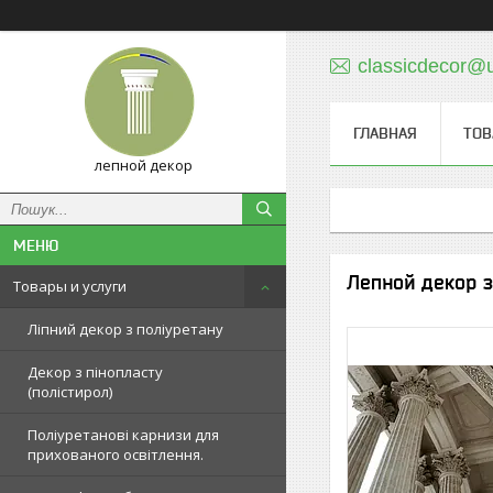
classicdecor@u
ГЛАВНАЯ
ТОВ
лепной декор
Лепной декор з
Товары и услуги
Ліпний декор з поліуретану
Декор з пінопласту
(полістирол)
Поліуретанові карнизи для
прихованого освітлення.