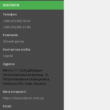
КОНТАКТИ
+380 (67) 990-18-47
+380 (50) 845-31-80
Ліпний декор
Сергій
Место 1-1 .ТЦ БудМайдан
Петропавловская вулиця, 12,
Петропавлівська Борщагівка,
Київська обл., Київ, Україна
https://classicdecor.com.ua