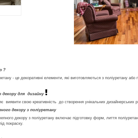
р ?
ретану - це декоративні елементи, які виготовляються з поліуретану або
о декору для дизайну
є виявити свою креативність до створення унікальних дизайнерських рі
ного декору з поліуретану
епного декору з поліуретану включає підготовку форм, лиття поліурета
під покраску.