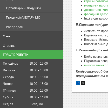
карнізи потолоч
молдинги на сті
Ортопедичні подушки
декоративні бал
фасадний декор
Продукція VESTUM LED
Інші види декор
E.
Переваги поліуре
Розпродаж
Легкість та прос
Відмінна якіст
О нас
Висока стійкіс
Широкий вибір д
Отзывы
F.
Рекомендації з в
ГРАФІК РОБОТИ
Вибір правильни
Підготовка пове
Понеділок
10:00
18:00
використання сп
Вівторок
10:00
18:00
Поліуретановий дек
внутрішнього та з
Середа
10:00
18:00
Четвер
10:00
18:00
Пʼятниця
10:00
18:00
Субота
10:00
14:00
Неділя
Вихідний