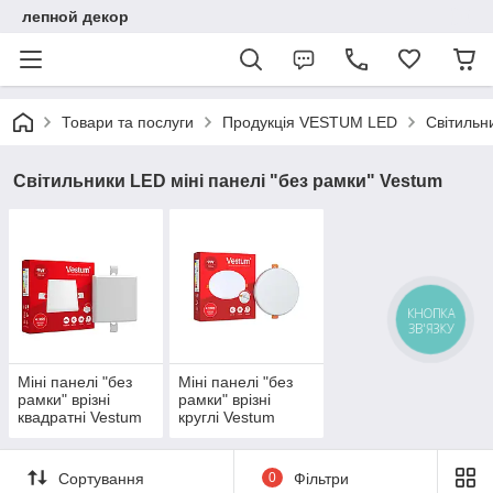
лепной декор
Товари та послуги
Продукція VESTUM LED
Світильн
Світильники LED міні панелі "без рамки" Vestum
КНОПКА
ЗВ'ЯЗКУ
Міні панелі "без
Міні панелі "без
рамки" врізні
рамки" врізні
квадратні Vestum
круглі Vestum
Сортування
0
Фільтри