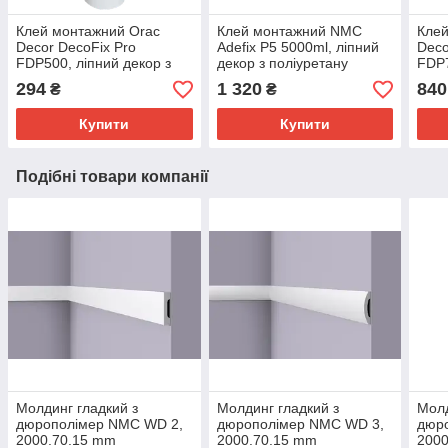
Клей монтажний Orac
Клей монтажний NMC
Клей
Decor DecoFix Pro
Adefix P5 5000ml, ліпний
Deco
FDP500, ліпний декор з
декор з поліуретану
FDP7
поліуретану
полі
294
1 320
840
₴
₴
Купити
Купити
Подібні товари компанії
Молдинг гладкий з
Молдинг гладкий з
Молд
дюрополімер NMC WD 2,
дюрополімер NMC WD 3,
дюр
2000.70.15 mm
2000.70.15 mm
200