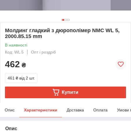
Молдинг гладкий з дюрополімер NMC WL 5,
2000.85.15 mm
В наявності
Код: WL 5
Опт і роздріб
462
₴
461 ₴
від 2 шт.
Купити
Опис
Характеристики
Доставка
Оплата
Умови 
Опис