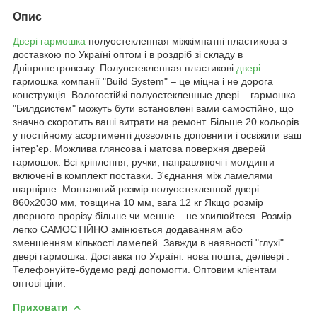
Опис
Двері гармошка
полуостекленная міжкімнатні пластикова з
доставкою по Україні оптом і в роздріб зі складу в
Дніпропетровську. Полуостекленная пластикові
двері
–
гармошка компанії "Build System" – це міцна і не дорога
конструкція. Вологостійкі полуостекленные двері – гармошка
"Билдсистем" можуть бути встановлені вами самостійно, що
значно скоротить ваші витрати на ремонт. Більше 20 кольорів
у постійному асортименті дозволять доповнити і освіжити ваш
інтер'єр. Можлива глянсова і матова поверхня дверей
гармошок. Всі кріплення, ручки, направляючі і молдинги
включені в комплект поставки. З'єднання між ламелями
шарнірне. Монтажний розмір полуостекленной двері
860х2030 мм, товщина 10 мм, вага 12 кг Якщо розмір
дверного прорізу більше чи менше – не хвилюйтеся. Розмір
легко САМОСТІЙНО змінюється додаванням або
зменшенням кількості ламелей. Завжди в наявності "глухі"
двері гармошка. Доставка по Україні: нова пошта, делівері .
Телефонуйте-будемо раді допомогти. Оптовим клієнтам
оптові ціни.
Приховати