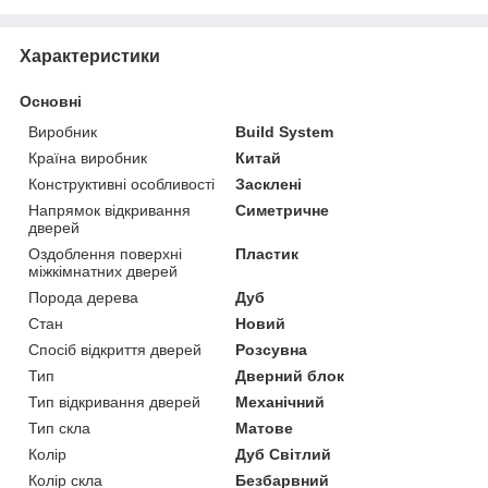
Характеристики
Основні
Виробник
Build System
Країна виробник
Китай
Конструктивні особливості
Засклені
Напрямок відкривання
Симетричне
дверей
Оздоблення поверхні
Пластик
міжкімнатних дверей
Порода дерева
Дуб
Стан
Новий
Спосіб відкриття дверей
Розсувна
Тип
Дверний блок
Тип відкривання дверей
Механічний
Тип скла
Матове
Колір
Дуб Світлий
Колір скла
Безбарвний