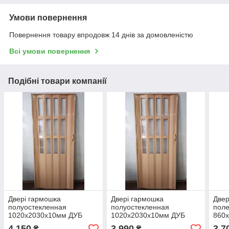
Умови повернення
Повернення товару впродовж 14 днів за домовленістю
Всі умови повернення
Подібні товари компанії
Двері гармошка
Двері гармошка
Двер
полуостекленная
полуостекленная
поле
1020х2030х10мм ДУБ
1020х2030х10мм ДУБ
860х
Світлий №3
Світлий №3
№5
4 150
3 990
3 7
₴
₴