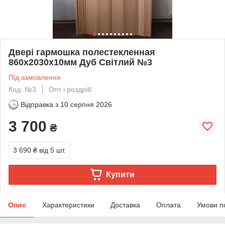
Двері гармошка полестекленная
860х2030х10мм Дуб Світлий №3
Під замовлення
Код: №3
Опт і роздріб
Відправка з
10 серпня 2026
3 700
₴
3 690 ₴
від 5 шт.
Купити
Опис
Характеристики
Доставка
Оплата
Умови п