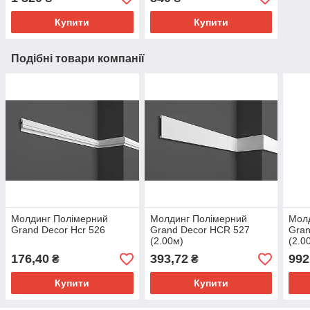
Купити
Купити
Подібні товари компанії
Молдинг Полімерний
Молдинг Полімерний
Мол
Grand Decor Hcr 526
Grand Decor HCR 527
Gran
(2.00м)
(2.0
176,40
393,72
992
₴
₴
Купити
Купити