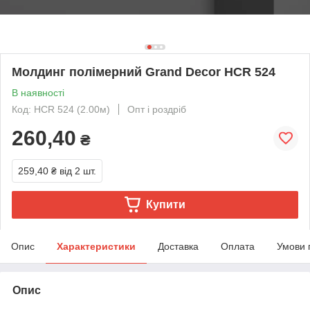
Молдинг полімерний Grand Decor HCR 524
В наявності
Код: HCR 524 (2.00м)
Опт і роздріб
260,40
₴
259,40 ₴
від 2 шт.
Купити
Опис
Характеристики
Доставка
Оплата
Умови 
Опис