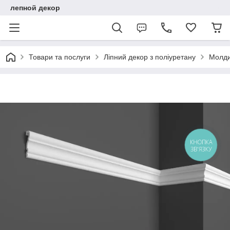
лепной декор
Товари та послуги
Ліпний декор з поліуретану
Молдин
КНОПКА
ЗВ'ЯЗКУ