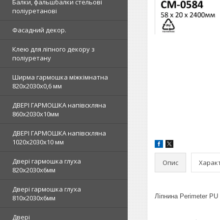
Балки, фальшбалки стельові
поліуретанові
Фасадний декор.
Клею для ліпного декору з
поліуретану
Ширма гармошка міжкімнатна
820х2030х0,6 мм
ДВЕРІ ГАРМОШКА напівскляна
860х2030х10мм
ДВЕРІ ГАРМОШКА напівскляна
1020х2030x10 мм
Двері гармошка глуха
Опис
Харак
820х2030х6мм
Двері гармошка глуха
Ліпнина Perimeter PU
810х2030х6мм
Двері