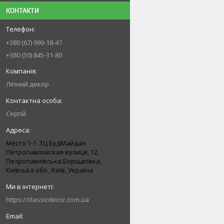
КОНТАКТИ
+380 (67) 990-18-47
+380 (50) 845-31-80
Ліпний декор
Сергій
Место 1-1 .ТЦ БудМайдан
Петропавловская вулиця, 12,
Петропавлівська Борщагівка,
Київська обл., Київ, Україна
https://classicdecor.com.ua