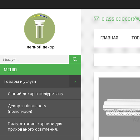
classicdecor@u
ГЛАВНАЯ
ТОВ
лепной декор
Товары и услуги
Ліпний декор з поліуретану
Декор з пінопласту
(полістирол)
Поліуретанові карнизи для
прихованого освітлення.