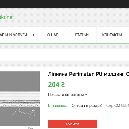
kr.net
АРЫ И УСЛУГИ
О НАС
СТАТЬИ
КОНТАКТЫ
Ліпнина Perimeter PU молдинг C
204 ₴
Показати оптові ціни
В наявності
Оптом і в роздріб
Код:
CM-058
Купити