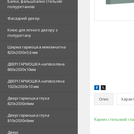
Балки, фальшбалки стельові
поліуретанові
Фасадний декор.
Клею для ліпного декору з
поліуретану
Ширма гармошка міжкімнатна
820х2030х0,6 мм
ДВЕРІ ГАРМОШКА напівскляна
860х2030х10мм
ДВЕРІ ГАРМОШКА напівскляна
1020х2030x10 мм
Двері гармошка глуха
Опис
Харак
820х2030х6мм
Двері гармошка глуха
Карниз стельовий гл
810х2030х6мм
Двері