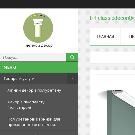
classicdecor@u
ГЛАВНАЯ
ТОВ
лепной декор
Товары и услуги
Ліпний декор з поліуретану
Декор з пінопласту
(полістирол)
Поліуретанові карнизи для
прихованого освітлення.