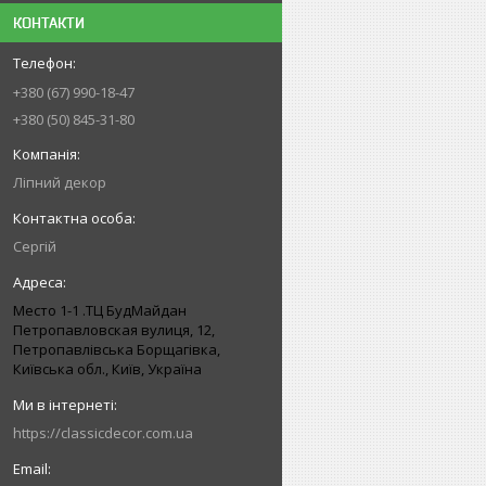
КОНТАКТИ
+380 (67) 990-18-47
+380 (50) 845-31-80
Ліпний декор
Сергій
Место 1-1 .ТЦ БудМайдан
Петропавловская вулиця, 12,
Петропавлівська Борщагівка,
Київська обл., Київ, Україна
https://classicdecor.com.ua