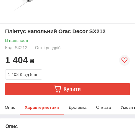
Плінтус напольний Orac Decor SX212
В наявності
Код: SX212
Опт і роздріб
1 404
₴
1 403 ₴
від 5 шт.
Купити
Опис
Характеристики
Доставка
Оплата
Умови 
Опис