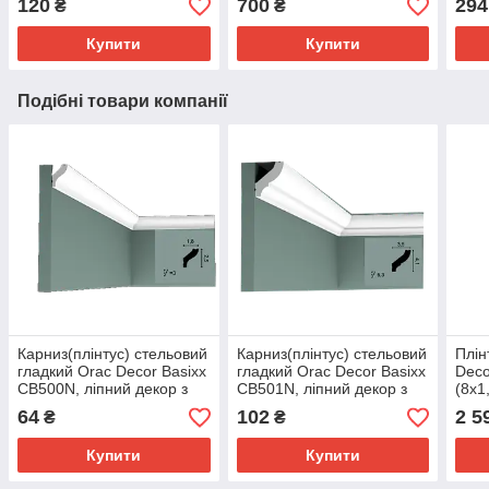
120
700
294
₴
₴
Купити
Купити
Подібні товари компанії
Карниз(плінтус) стельовий
Карниз(плінтус) стельовий
Плін
гладкий Orac Decor Basixx
гладкий Orac Decor Basixx
Deco
CB500N, ліпний декор з
CB501N, ліпний декор з
(8x1
пінопласту
пінопласту
деко
64
102
2 5
₴
₴
Купити
Купити