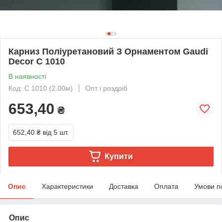
Карниз Поліуретановий З Орнаментом Gaudi
Decor C 1010
В наявності
Код: C 1010 (2.00м)
Опт і роздріб
653,40
₴
652,40 ₴
від 5 шт.
Купити
Опис
Характеристики
Доставка
Оплата
Умови п
Опис