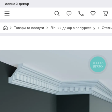
лепной декор
Товари та послуги
Ліпний декор з поліуретану
Стель
КНОПКА
ЗВ'ЯЗКУ