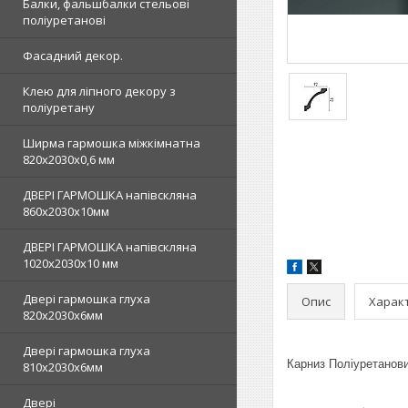
Балки, фальшбалки стельові
поліуретанові
Фасадний декор.
Клею для ліпного декору з
поліуретану
Ширма гармошка міжкімнатна
820х2030х0,6 мм
ДВЕРІ ГАРМОШКА напівскляна
860х2030х10мм
ДВЕРІ ГАРМОШКА напівскляна
1020х2030x10 мм
Двері гармошка глуха
Опис
Харак
820х2030х6мм
Двері гармошка глуха
Карниз Поліуретанови
810х2030х6мм
Двері