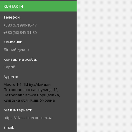
КОНТАКТИ
+380 (67) 990-18-47
+380 (50) 845-31-80
Ліпний декор
Сергій
Место 1-1 .ТЦ БудМайдан
Петропавловская вулиця, 12,
Петропавлівська Борщагівка,
Київська обл., Київ, Україна
https://classicdecor.com.ua