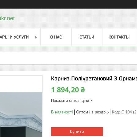
kr.net
АРЫ И УСЛУГИ
О НАС
СТАТЬИ
КОНТАКТЫ
Карниз Поліуретановий З Орнаме
1 894,20 ₴
Показати оптові ціни
В наявності
Оптом і в роздріб
Код:
C 104 (2
Купити