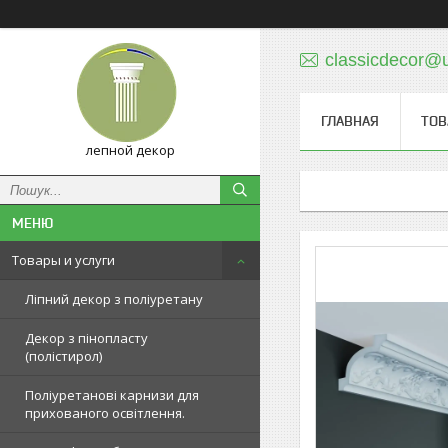
classicdecor@u
ГЛАВНАЯ
ТОВ
лепной декор
Товары и услуги
Ліпний декор з поліуретану
Декор з пінопласту
(полістирол)
Поліуретанові карнизи для
прихованого освітлення.