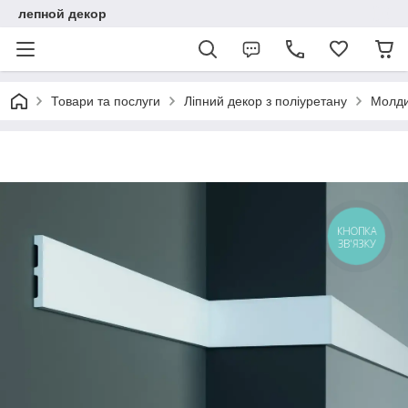
лепной декор
Товари та послуги
Ліпний декор з поліуретану
Молдин
КНОПКА
ЗВ'ЯЗКУ