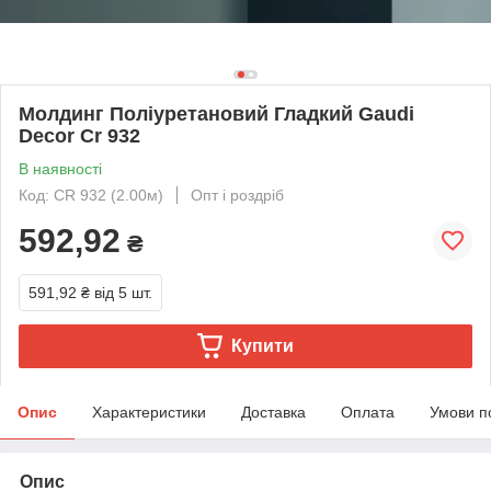
Молдинг Поліуретановий Гладкий Gaudi
Decor Cr 932
В наявності
Код: CR 932 (2.00м)
Опт і роздріб
592,92
₴
591,92 ₴
від 5 шт.
Купити
Опис
Характеристики
Доставка
Оплата
Умови п
Опис