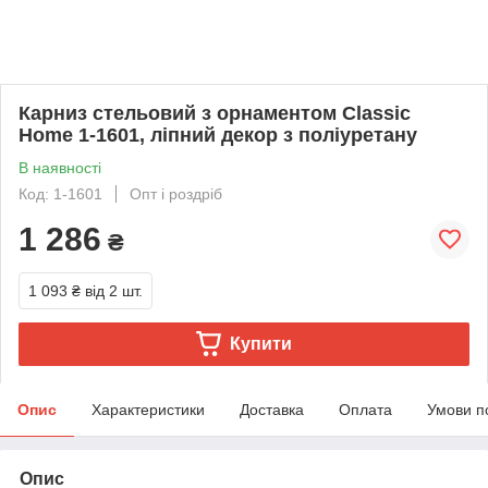
Карниз стельовий з орнаментом Classic
Home 1-1601, ліпний декор з поліуретану
В наявності
Код: 1-1601
Опт і роздріб
1 286
₴
1 093 ₴
від 2 шт.
Купити
Опис
Характеристики
Доставка
Оплата
Умови п
Опис