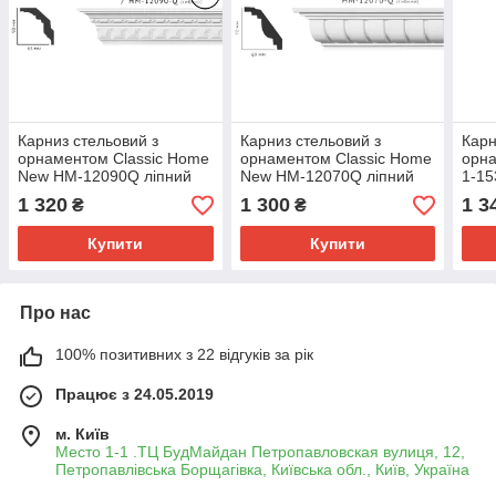
Карниз стельовий з
Карниз стельовий з
Карн
орнаментом Classic Home
орнаментом Classic Home
орна
New HM-12090Q ліпний
New HM-12070Q ліпний
1-15
декор з поліуретану,
декор з поліуретану,
полі
1 320
1 300
1 3
₴
₴
Купити
Купити
Про нас
100% позитивних з 22 відгуків за рік
Працює з 24.05.2019
м. Київ
Место 1-1 .ТЦ БудМайдан Петропавловская вулиця, 12,
Петропавлівська Борщагівка, Київська обл., Київ, Україна